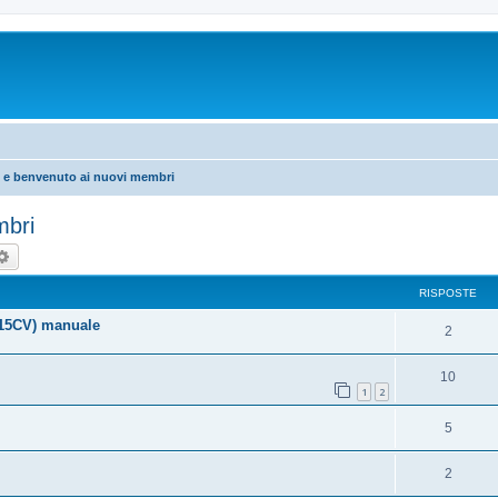
i e benvenuto ai nuovi membri
mbri
rca
Ricerca avanzata
RISPOSTE
115CV) manuale
2
10
1
2
5
2