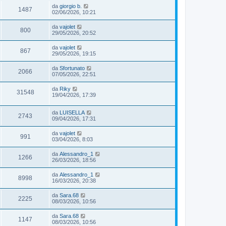
da
giorgio b.
1487
02/06/2026, 10:21
da
vajolet
800
29/05/2026, 20:52
da
vajolet
867
29/05/2026, 19:15
da
Sfortunato
2066
07/05/2026, 22:51
da
Riky
31548
19/04/2026, 17:39
da
LUISELLA
2743
09/04/2026, 17:31
da
vajolet
991
03/04/2026, 8:03
da
Alessandro_1
1266
26/03/2026, 18:56
da
Alessandro_1
8998
16/03/2026, 20:38
da
Sara.68
2225
08/03/2026, 10:56
da
Sara.68
1147
08/03/2026, 10:56