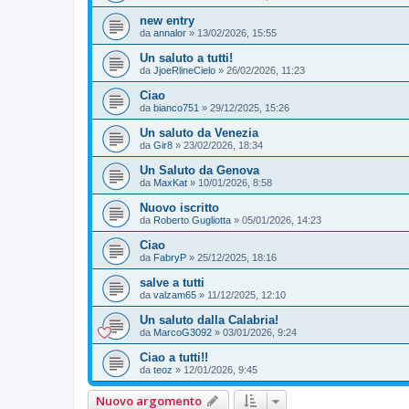
new entry
da
annalor
»
13/02/2026, 15:55
Un saluto a tutti!
da
JjoeRlineCielo
»
26/02/2026, 11:23
Ciao
da
bianco751
»
29/12/2025, 15:26
Un saluto da Venezia
da
Gir8
»
23/02/2026, 18:34
Un Saluto da Genova
da
MaxKat
»
10/01/2026, 8:58
Nuovo iscritto
da
Roberto Gugliotta
»
05/01/2026, 14:23
Ciao
da
FabryP
»
25/12/2025, 18:16
salve a tutti
da
valzam65
»
11/12/2025, 12:10
Un saluto dalla Calabria!
da
MarcoG3092
»
03/01/2026, 9:24
Ciao a tutti!!
da
teoz
»
12/01/2026, 9:45
Nuovo argomento