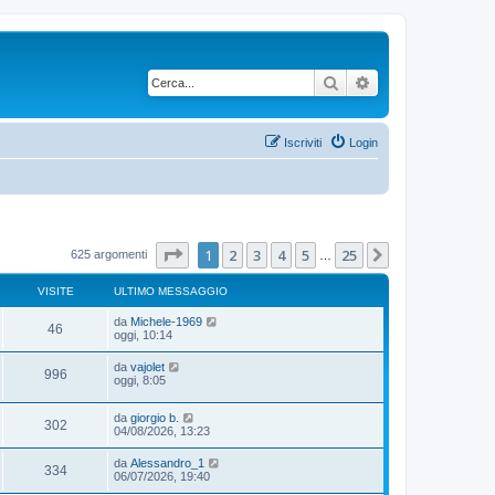
Cerca
Ricerca avanzata
Iscriviti
Login
Pagina
1
di
25
1
2
3
4
5
25
Prossimo
625 argomenti
…
VISITE
ULTIMO MESSAGGIO
da
Michele-1969
46
oggi, 10:14
da
vajolet
996
oggi, 8:05
da
giorgio b.
302
04/08/2026, 13:23
da
Alessandro_1
334
06/07/2026, 19:40