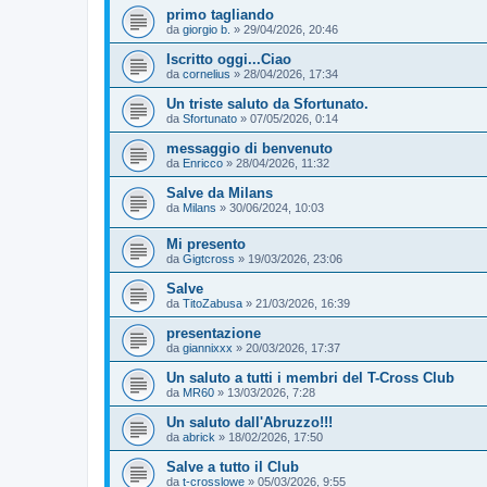
primo tagliando
da
giorgio b.
»
29/04/2026, 20:46
Iscritto oggi...Ciao
da
cornelius
»
28/04/2026, 17:34
Un triste saluto da Sfortunato.
da
Sfortunato
»
07/05/2026, 0:14
messaggio di benvenuto
da
Enricco
»
28/04/2026, 11:32
Salve da Milans
da
Milans
»
30/06/2024, 10:03
Mi presento
da
Gigtcross
»
19/03/2026, 23:06
Salve
da
TitoZabusa
»
21/03/2026, 16:39
presentazione
da
giannixxx
»
20/03/2026, 17:37
Un saluto a tutti i membri del T-Cross Club
da
MR60
»
13/03/2026, 7:28
Un saluto dall'Abruzzo!!!
da
abrick
»
18/02/2026, 17:50
Salve a tutto il Club
da
t-crosslowe
»
05/03/2026, 9:55