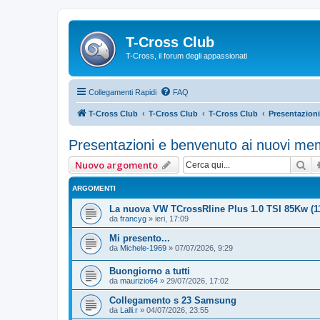
T-Cross Club
T-Cross, il forum degli appassionati
Collegamenti Rapidi
FAQ
T-Cross Club
T-Cross Club
T-Cross Club
Presentazion
Presentazioni e benvenuto ai nuovi me
Ce
Nuovo argomento
ARGOMENTI
La nuova VW TCrossRline Plus 1.0 TSI 85Kw (
da
francyg
»
ieri, 17:09
Mi presento...
da
Michele-1969
»
07/07/2026, 9:29
Buongiorno a tutti
da
maurizio64
»
29/07/2026, 17:02
Collegamento s 23 Samsung
da
Lalli.r
»
04/07/2026, 23:55