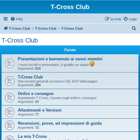
T-Cross Club
FAQ
Iscriviti
Login
C
T-Cross Club
T-Cross Club
T-Cross Club
e
T-Cross Club
r
Forum
c
a
Presentazioni e benvenuto ai nuovi membri
I nuovi iscritti si presentano, è gradito un saluto
Argomenti:
624
T-Cross Club
Discussioni generali sul nuovo City SUV Volkswagen
Argomenti:
284
Ordini e consegne
Aspettando T-Cross, il punto sugli ordini e consegne
Argomenti:
24
Allestimenti e Versioni
Argomenti:
77
Recensioni, prove, ed impressioni di guida
Argomenti:
72
La mia T-Cross