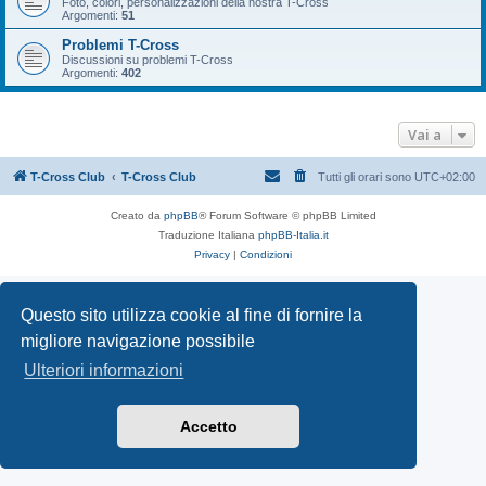
Foto, colori, personalizzazioni della nostra T-Cross
Argomenti:
51
Problemi T-Cross
Discussioni su problemi T-Cross
Argomenti:
402
Vai a
T-Cross Club
T-Cross Club
Tutti gli orari sono
UTC+02:00
Creato da
phpBB
® Forum Software © phpBB Limited
Traduzione Italiana
phpBB-Italia.it
Privacy
|
Condizioni
Questo sito utilizza cookie al fine di fornire la
migliore navigazione possibile
Ulteriori informazioni
Accetto