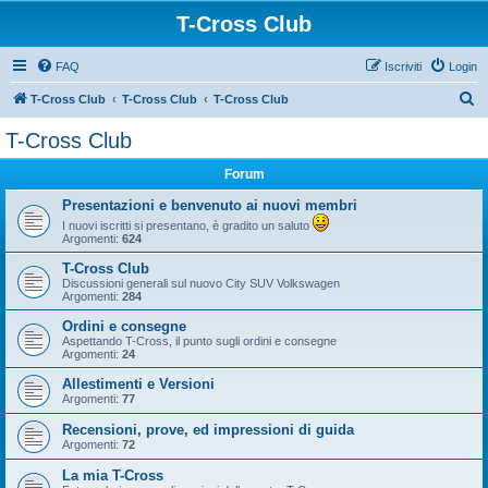
T-Cross Club
FAQ
Iscriviti
Login
C
T-Cross Club
T-Cross Club
T-Cross Club
e
T-Cross Club
r
Forum
c
a
Presentazioni e benvenuto ai nuovi membri
I nuovi iscritti si presentano, è gradito un saluto
Argomenti:
624
T-Cross Club
Discussioni generali sul nuovo City SUV Volkswagen
Argomenti:
284
Ordini e consegne
Aspettando T-Cross, il punto sugli ordini e consegne
Argomenti:
24
Allestimenti e Versioni
Argomenti:
77
Recensioni, prove, ed impressioni di guida
Argomenti:
72
La mia T-Cross