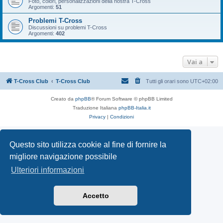
Foto, colori, personalizzazioni della nostra T-Cross
Argomenti:
51
Problemi T-Cross
Discussioni su problemi T-Cross
Argomenti:
402
Vai a
T-Cross Club
T-Cross Club
Tutti gli orari sono
UTC+02:00
Creato da
phpBB
® Forum Software © phpBB Limited
Traduzione Italiana
phpBB-Italia.it
Privacy
|
Condizioni
Questo sito utilizza cookie al fine di fornire la
migliore navigazione possibile
Ulteriori informazioni
Accetto