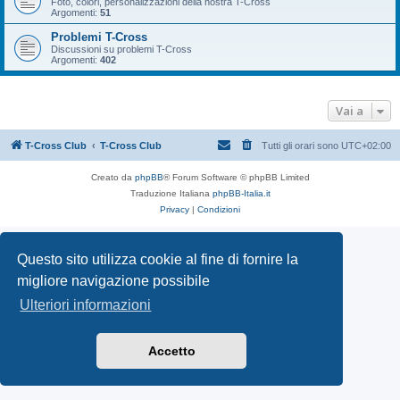
Foto, colori, personalizzazioni della nostra T-Cross
Argomenti:
51
Problemi T-Cross
Discussioni su problemi T-Cross
Argomenti:
402
Vai a
T-Cross Club
T-Cross Club
Tutti gli orari sono
UTC+02:00
Creato da
phpBB
® Forum Software © phpBB Limited
Traduzione Italiana
phpBB-Italia.it
Privacy
|
Condizioni
Questo sito utilizza cookie al fine di fornire la
migliore navigazione possibile
Ulteriori informazioni
Accetto