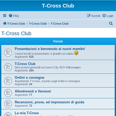
T-Cross Club
FAQ
Iscriviti
Login
C
T-Cross Club
T-Cross Club
T-Cross Club
e
T-Cross Club
r
Forum
c
a
Presentazioni e benvenuto ai nuovi membri
I nuovi iscritti si presentano, è gradito un saluto
Argomenti:
625
T-Cross Club
Discussioni generali sul nuovo City SUV Volkswagen
Argomenti:
284
Ordini e consegne
Aspettando T-Cross, il punto sugli ordini e consegne
Argomenti:
24
Allestimenti e Versioni
Argomenti:
77
Recensioni, prove, ed impressioni di guida
Argomenti:
72
La mia T-Cross