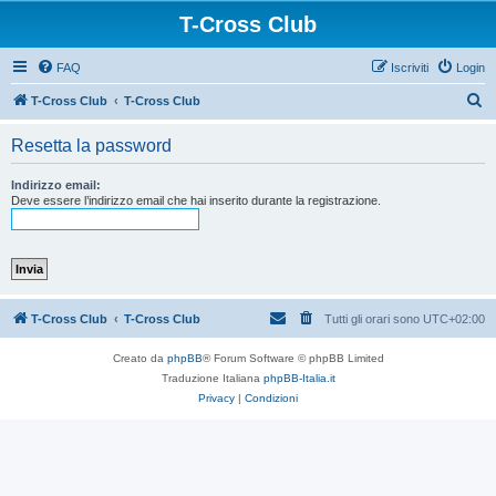
T-Cross Club
FAQ
Iscriviti
Login
C
T-Cross Club
T-Cross Club
e
Resetta la password
r
c
Indirizzo email:
Deve essere l’indirizzo email che hai inserito durante la registrazione.
a
T-Cross Club
T-Cross Club
Tutti gli orari sono
UTC+02:00
Creato da
phpBB
® Forum Software © phpBB Limited
Traduzione Italiana
phpBB-Italia.it
Privacy
|
Condizioni