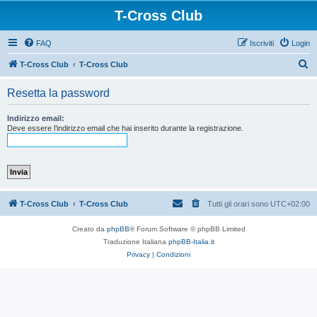
T-Cross Club
FAQ
Iscriviti
Login
C
T-Cross Club
T-Cross Club
e
Resetta la password
r
c
Indirizzo email:
Deve essere l’indirizzo email che hai inserito durante la registrazione.
a
T-Cross Club
T-Cross Club
Tutti gli orari sono
UTC+02:00
Creato da
phpBB
® Forum Software © phpBB Limited
Traduzione Italiana
phpBB-Italia.it
Privacy
|
Condizioni