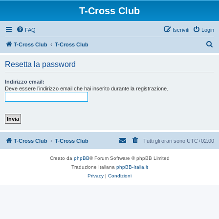
T-Cross Club
FAQ
Iscriviti
Login
C
T-Cross Club
T-Cross Club
e
Resetta la password
r
c
Indirizzo email:
Deve essere l’indirizzo email che hai inserito durante la registrazione.
a
T-Cross Club
T-Cross Club
Tutti gli orari sono
UTC+02:00
Creato da
phpBB
® Forum Software © phpBB Limited
Traduzione Italiana
phpBB-Italia.it
Privacy
|
Condizioni