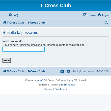
T-Cross Club
FAQ
Iscriviti
Login
C
T-Cross Club
T-Cross Club
e
Resetta la password
r
c
Indirizzo email:
Deve essere l’indirizzo email che hai inserito durante la registrazione.
a
T-Cross Club
T-Cross Club
Tutti gli orari sono
UTC+02:00
Creato da
phpBB
® Forum Software © phpBB Limited
Traduzione Italiana
phpBB-Italia.it
Privacy
|
Condizioni