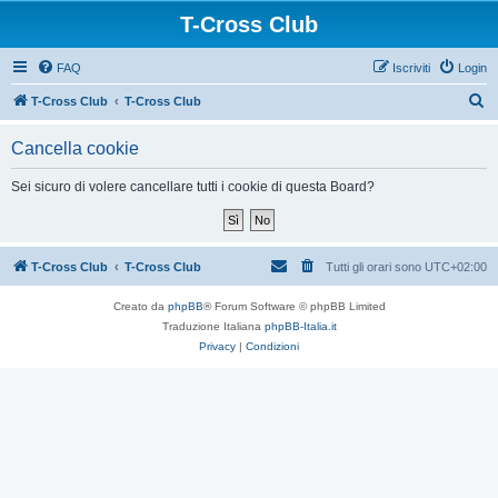
T-Cross Club
FAQ
Iscriviti
Login
C
T-Cross Club
T-Cross Club
e
Cancella cookie
r
c
Sei sicuro di volere cancellare tutti i cookie di questa Board?
a
T-Cross Club
T-Cross Club
Tutti gli orari sono
UTC+02:00
Creato da
phpBB
® Forum Software © phpBB Limited
Traduzione Italiana
phpBB-Italia.it
Privacy
|
Condizioni