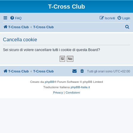
T-Cross Club
FAQ
Iscriviti
Login
C
T-Cross Club
T-Cross Club
e
Cancella cookie
r
c
Sei sicuro di volere cancellare tutti i cookie di questa Board?
a
T-Cross Club
T-Cross Club
Tutti gli orari sono
UTC+02:00
Creato da
phpBB
® Forum Software © phpBB Limited
Traduzione Italiana
phpBB-Italia.it
Privacy
|
Condizioni