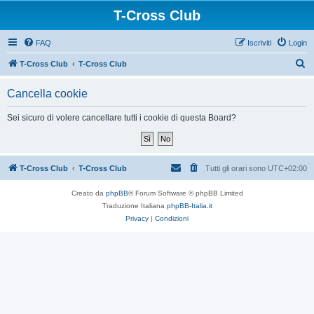
T-Cross Club
FAQ
Iscriviti
Login
C
T-Cross Club
T-Cross Club
e
Cancella cookie
r
c
Sei sicuro di volere cancellare tutti i cookie di questa Board?
a
T-Cross Club
T-Cross Club
Tutti gli orari sono
UTC+02:00
Creato da
phpBB
® Forum Software © phpBB Limited
Traduzione Italiana
phpBB-Italia.it
Privacy
|
Condizioni