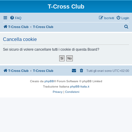
T-Cross Club
FAQ
Iscriviti
Login
C
T-Cross Club
T-Cross Club
e
Cancella cookie
r
c
Sei sicuro di volere cancellare tutti i cookie di questa Board?
a
T-Cross Club
T-Cross Club
Tutti gli orari sono
UTC+02:00
Creato da
phpBB
® Forum Software © phpBB Limited
Traduzione Italiana
phpBB-Italia.it
Privacy
|
Condizioni