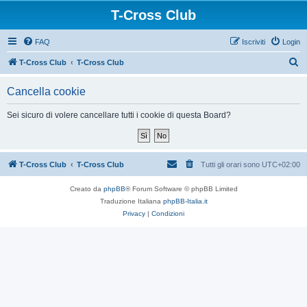
T-Cross Club
FAQ
Iscriviti
Login
C
T-Cross Club
T-Cross Club
e
Cancella cookie
r
c
Sei sicuro di volere cancellare tutti i cookie di questa Board?
a
T-Cross Club
T-Cross Club
Tutti gli orari sono
UTC+02:00
Creato da
phpBB
® Forum Software © phpBB Limited
Traduzione Italiana
phpBB-Italia.it
Privacy
|
Condizioni