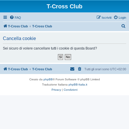
T-Cross Club
FAQ
Iscriviti
Login
C
T-Cross Club
T-Cross Club
e
Cancella cookie
r
c
Sei sicuro di volere cancellare tutti i cookie di questa Board?
a
T-Cross Club
T-Cross Club
Tutti gli orari sono
UTC+02:00
Creato da
phpBB
® Forum Software © phpBB Limited
Traduzione Italiana
phpBB-Italia.it
Privacy
|
Condizioni