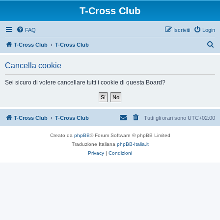
T-Cross Club
FAQ
Iscriviti
Login
C
T-Cross Club
T-Cross Club
e
Cancella cookie
r
c
Sei sicuro di volere cancellare tutti i cookie di questa Board?
a
T-Cross Club
T-Cross Club
Tutti gli orari sono
UTC+02:00
Creato da
phpBB
® Forum Software © phpBB Limited
Traduzione Italiana
phpBB-Italia.it
Privacy
|
Condizioni