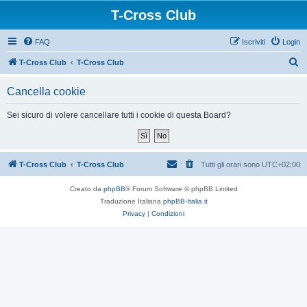
T-Cross Club
FAQ
Iscriviti
Login
C
T-Cross Club
T-Cross Club
e
Cancella cookie
r
c
Sei sicuro di volere cancellare tutti i cookie di questa Board?
a
T-Cross Club
T-Cross Club
Tutti gli orari sono
UTC+02:00
Creato da
phpBB
® Forum Software © phpBB Limited
Traduzione Italiana
phpBB-Italia.it
Privacy
|
Condizioni