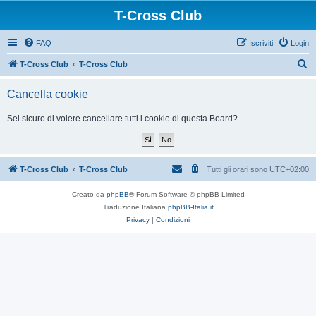
T-Cross Club
FAQ
Iscriviti
Login
C
T-Cross Club
T-Cross Club
e
Cancella cookie
r
c
Sei sicuro di volere cancellare tutti i cookie di questa Board?
a
T-Cross Club
T-Cross Club
Tutti gli orari sono
UTC+02:00
Creato da
phpBB
® Forum Software © phpBB Limited
Traduzione Italiana
phpBB-Italia.it
Privacy
|
Condizioni