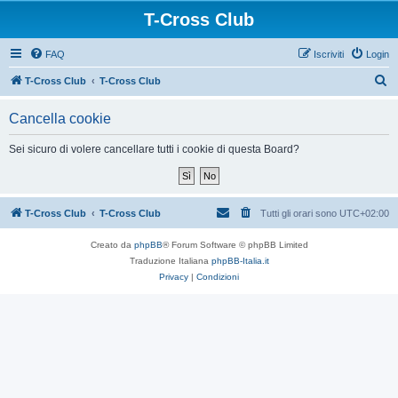
T-Cross Club
FAQ
Iscriviti
Login
C
T-Cross Club
T-Cross Club
e
Cancella cookie
r
c
Sei sicuro di volere cancellare tutti i cookie di questa Board?
a
T-Cross Club
T-Cross Club
Tutti gli orari sono
UTC+02:00
Creato da
phpBB
® Forum Software © phpBB Limited
Traduzione Italiana
phpBB-Italia.it
Privacy
|
Condizioni