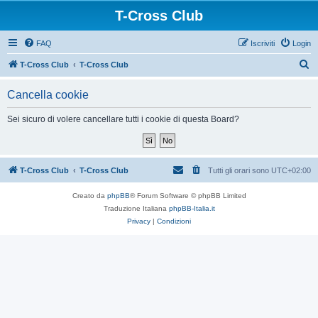
T-Cross Club
FAQ
Iscriviti
Login
C
T-Cross Club
T-Cross Club
e
Cancella cookie
r
c
Sei sicuro di volere cancellare tutti i cookie di questa Board?
a
T-Cross Club
T-Cross Club
Tutti gli orari sono
UTC+02:00
Creato da
phpBB
® Forum Software © phpBB Limited
Traduzione Italiana
phpBB-Italia.it
Privacy
|
Condizioni