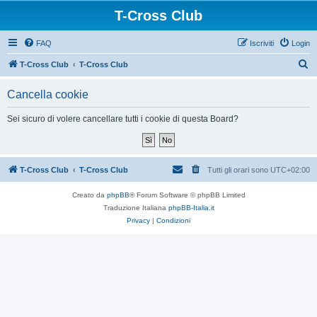
T-Cross Club
FAQ
Iscriviti
Login
C
T-Cross Club
T-Cross Club
e
Cancella cookie
r
c
Sei sicuro di volere cancellare tutti i cookie di questa Board?
a
T-Cross Club
T-Cross Club
Tutti gli orari sono
UTC+02:00
Creato da
phpBB
® Forum Software © phpBB Limited
Traduzione Italiana
phpBB-Italia.it
Privacy
|
Condizioni