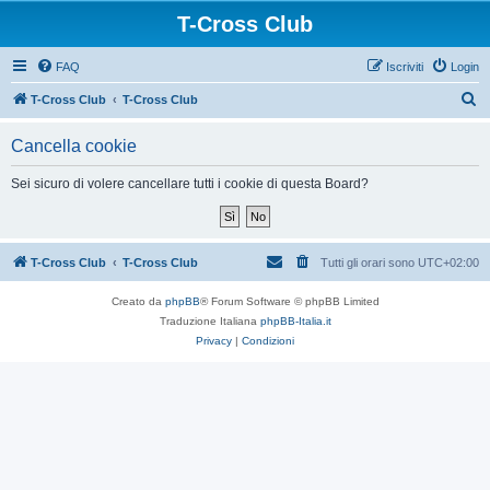
T-Cross Club
FAQ
Iscriviti
Login
C
T-Cross Club
T-Cross Club
e
Cancella cookie
r
c
Sei sicuro di volere cancellare tutti i cookie di questa Board?
a
T-Cross Club
T-Cross Club
Tutti gli orari sono
UTC+02:00
Creato da
phpBB
® Forum Software © phpBB Limited
Traduzione Italiana
phpBB-Italia.it
Privacy
|
Condizioni