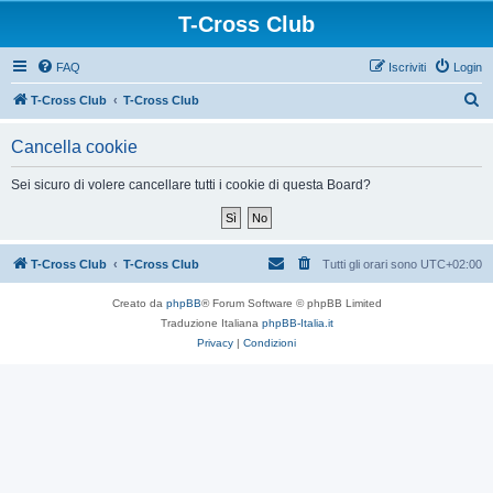
T-Cross Club
FAQ
Iscriviti
Login
C
T-Cross Club
T-Cross Club
e
Cancella cookie
r
c
Sei sicuro di volere cancellare tutti i cookie di questa Board?
a
T-Cross Club
T-Cross Club
Tutti gli orari sono
UTC+02:00
Creato da
phpBB
® Forum Software © phpBB Limited
Traduzione Italiana
phpBB-Italia.it
Privacy
|
Condizioni