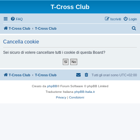
T-Cross Club
FAQ
Iscriviti
Login
C
T-Cross Club
T-Cross Club
e
Cancella cookie
r
c
Sei sicuro di volere cancellare tutti i cookie di questa Board?
a
T-Cross Club
T-Cross Club
Tutti gli orari sono
UTC+02:00
Creato da
phpBB
® Forum Software © phpBB Limited
Traduzione Italiana
phpBB-Italia.it
Privacy
|
Condizioni