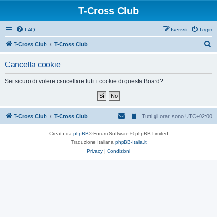
T-Cross Club
FAQ
Iscriviti
Login
C
T-Cross Club
T-Cross Club
e
Cancella cookie
r
c
Sei sicuro di volere cancellare tutti i cookie di questa Board?
a
T-Cross Club
T-Cross Club
Tutti gli orari sono
UTC+02:00
Creato da
phpBB
® Forum Software © phpBB Limited
Traduzione Italiana
phpBB-Italia.it
Privacy
|
Condizioni