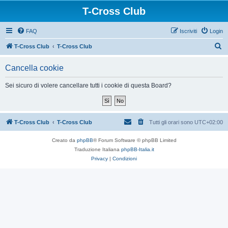
T-Cross Club
FAQ
Iscriviti
Login
C
T-Cross Club
T-Cross Club
e
Cancella cookie
r
c
Sei sicuro di volere cancellare tutti i cookie di questa Board?
a
T-Cross Club
T-Cross Club
Tutti gli orari sono
UTC+02:00
Creato da
phpBB
® Forum Software © phpBB Limited
Traduzione Italiana
phpBB-Italia.it
Privacy
|
Condizioni