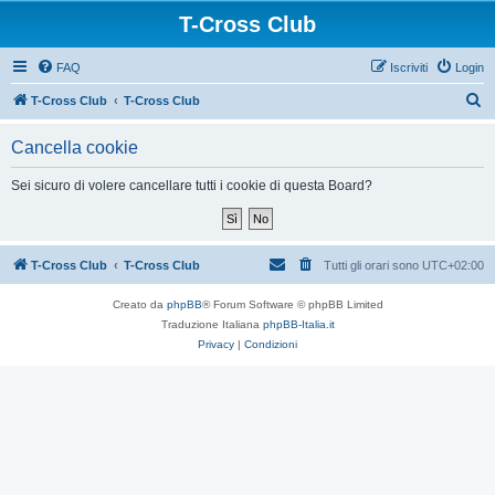
T-Cross Club
FAQ
Iscriviti
Login
C
T-Cross Club
T-Cross Club
e
Cancella cookie
r
c
Sei sicuro di volere cancellare tutti i cookie di questa Board?
a
T-Cross Club
T-Cross Club
Tutti gli orari sono
UTC+02:00
Creato da
phpBB
® Forum Software © phpBB Limited
Traduzione Italiana
phpBB-Italia.it
Privacy
|
Condizioni