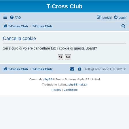
T-Cross Club
FAQ
Iscriviti
Login
C
T-Cross Club
T-Cross Club
e
Cancella cookie
r
c
Sei sicuro di volere cancellare tutti i cookie di questa Board?
a
T-Cross Club
T-Cross Club
Tutti gli orari sono
UTC+02:00
Creato da
phpBB
® Forum Software © phpBB Limited
Traduzione Italiana
phpBB-Italia.it
Privacy
|
Condizioni