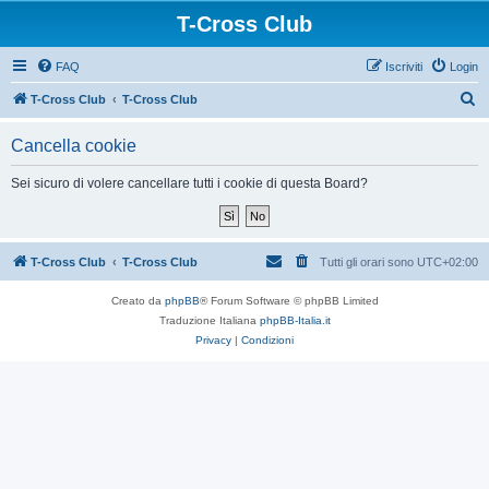
T-Cross Club
FAQ
Iscriviti
Login
C
T-Cross Club
T-Cross Club
e
Cancella cookie
r
c
Sei sicuro di volere cancellare tutti i cookie di questa Board?
a
T-Cross Club
T-Cross Club
Tutti gli orari sono
UTC+02:00
Creato da
phpBB
® Forum Software © phpBB Limited
Traduzione Italiana
phpBB-Italia.it
Privacy
|
Condizioni