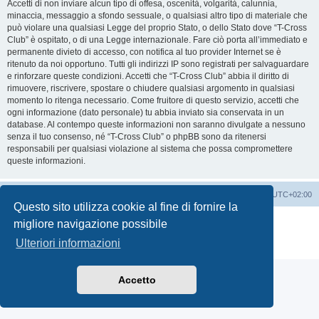
Accetti di non inviare alcun tipo di offesa, oscenità, volgarità, calunnia,
minaccia, messaggio a sfondo sessuale, o qualsiasi altro tipo di materiale che
può violare una qualsiasi Legge del proprio Stato, o dello Stato dove “T-Cross
Club” è ospitato, o di una Legge internazionale. Fare ciò porta all’immediato e
permanente divieto di accesso, con notifica al tuo provider Internet se è
ritenuto da noi opportuno. Tutti gli indirizzi IP sono registrati per salvaguardare
e rinforzare queste condizioni. Accetti che “T-Cross Club” abbia il diritto di
rimuovere, riscrivere, spostare o chiudere qualsiasi argomento in qualsiasi
momento lo ritenga necessario. Come fruitore di questo servizio, accetti che
ogni informazione (dato personale) tu abbia inviato sia conservata in un
database. Al contempo queste informazioni non saranno divulgate a nessuno
senza il tuo consenso, né “T-Cross Club” o phpBB sono da ritenersi
responsabili per qualsiasi violazione al sistema che possa compromettere
queste informazioni.
T-Cross Club
T-Cross Club
Tutti gli orari sono
UTC+02:00
Questo sito utilizza cookie al fine di fornire la
Creato da
phpBB
® Forum Software © phpBB Limited
migliore navigazione possibile
Traduzione Italiana
phpBB-Italia.it
Ulteriori informazioni
Privacy
|
Condizioni
Accetto