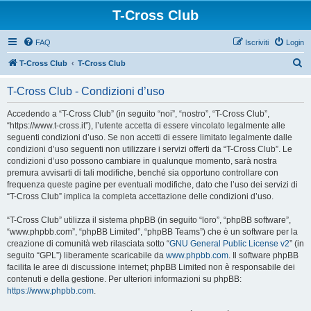
T-Cross Club
FAQ
Iscriviti
Login
C
T-Cross Club
T-Cross Club
e
T-Cross Club - Condizioni d’uso
r
c
Accedendo a “T-Cross Club” (in seguito “noi”, “nostro”, “T-Cross Club”,
“https://www.t-cross.it”), l’utente accetta di essere vincolato legalmente alle
a
seguenti condizioni d’uso. Se non accetti di essere limitato legalmente dalle
condizioni d’uso seguenti non utilizzare i servizi offerti da “T-Cross Club”. Le
condizioni d’uso possono cambiare in qualunque momento, sarà nostra
premura avvisarti di tali modifiche, benché sia opportuno controllare con
frequenza queste pagine per eventuali modifiche, dato che l’uso dei servizi di
“T-Cross Club” implica la completa accettazione delle condizioni d’uso.
“T-Cross Club” utilizza il sistema phpBB (in seguito “loro”, “phpBB software”,
“www.phpbb.com”, “phpBB Limited”, “phpBB Teams”) che è un software per la
creazione di comunità web rilasciata sotto “
GNU General Public License v2
” (in
seguito “GPL”) liberamente scaricabile da
www.phpbb.com
. Il software phpBB
facilita le aree di discussione internet; phpBB Limited non è responsabile dei
contenuti e della gestione. Per ulteriori informazioni su phpBB:
https://www.phpbb.com
.