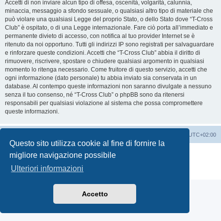
Accetti di non inviare alcun tipo di offesa, oscenità, volgarità, calunnia,
minaccia, messaggio a sfondo sessuale, o qualsiasi altro tipo di materiale che
può violare una qualsiasi Legge del proprio Stato, o dello Stato dove “T-Cross
Club” è ospitato, o di una Legge internazionale. Fare ciò porta all’immediato e
permanente divieto di accesso, con notifica al tuo provider Internet se è
ritenuto da noi opportuno. Tutti gli indirizzi IP sono registrati per salvaguardare
e rinforzare queste condizioni. Accetti che “T-Cross Club” abbia il diritto di
rimuovere, riscrivere, spostare o chiudere qualsiasi argomento in qualsiasi
momento lo ritenga necessario. Come fruitore di questo servizio, accetti che
ogni informazione (dato personale) tu abbia inviato sia conservata in un
database. Al contempo queste informazioni non saranno divulgate a nessuno
senza il tuo consenso, né “T-Cross Club” o phpBB sono da ritenersi
responsabili per qualsiasi violazione al sistema che possa compromettere
queste informazioni.
T-Cross Club
T-Cross Club
Tutti gli orari sono
UTC+02:00
Questo sito utilizza cookie al fine di fornire la
Creato da
phpBB
® Forum Software © phpBB Limited
migliore navigazione possibile
Traduzione Italiana
phpBB-Italia.it
Ulteriori informazioni
Privacy
|
Condizioni
Accetto