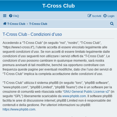
T-Cross Club
FAQ
Iscriviti
Login
C
T-Cross Club
T-Cross Club
e
T-Cross Club - Condizioni d’uso
r
c
Accedendo a “T-Cross Club” (in seguito “noi”, “nostro”, “T-Cross Club”,
“https://www.t-cross.it”), l’utente accetta di essere vincolato legalmente alle
a
seguenti condizioni d’uso. Se non accetti di essere limitato legalmente dalle
condizioni d’uso seguenti non utilizzare i servizi offerti da “T-Cross Club”. Le
condizioni d’uso possono cambiare in qualunque momento, sarà nostra
premura avvisarti di tali modifiche, benché sia opportuno controllare con
frequenza queste pagine per eventuali modifiche, dato che l’uso dei servizi di
“T-Cross Club” implica la completa accettazione delle condizioni d’uso.
“T-Cross Club” utilizza il sistema phpBB (in seguito “loro”, “phpBB software”,
“www.phpbb.com”, “phpBB Limited”, “phpBB Teams”) che è un software per la
creazione di comunità web rilasciata sotto “
GNU General Public License v2
” (in
seguito “GPL”) liberamente scaricabile da
www.phpbb.com
. Il software phpBB
facilita le aree di discussione internet; phpBB Limited non è responsabile dei
contenuti e della gestione. Per ulteriori informazioni su phpBB:
https://www.phpbb.com
.