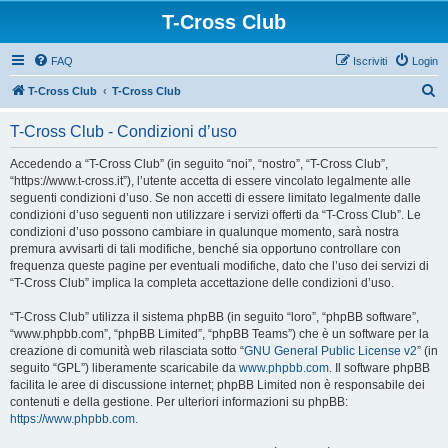
T-Cross Club
FAQ
Iscriviti
Login
C
T-Cross Club
T-Cross Club
e
T-Cross Club - Condizioni d’uso
r
c
Accedendo a “T-Cross Club” (in seguito “noi”, “nostro”, “T-Cross Club”,
“https://www.t-cross.it”), l’utente accetta di essere vincolato legalmente alle
a
seguenti condizioni d’uso. Se non accetti di essere limitato legalmente dalle
condizioni d’uso seguenti non utilizzare i servizi offerti da “T-Cross Club”. Le
condizioni d’uso possono cambiare in qualunque momento, sarà nostra
premura avvisarti di tali modifiche, benché sia opportuno controllare con
frequenza queste pagine per eventuali modifiche, dato che l’uso dei servizi di
“T-Cross Club” implica la completa accettazione delle condizioni d’uso.
“T-Cross Club” utilizza il sistema phpBB (in seguito “loro”, “phpBB software”,
“www.phpbb.com”, “phpBB Limited”, “phpBB Teams”) che è un software per la
creazione di comunità web rilasciata sotto “
GNU General Public License v2
” (in
seguito “GPL”) liberamente scaricabile da
www.phpbb.com
. Il software phpBB
facilita le aree di discussione internet; phpBB Limited non è responsabile dei
contenuti e della gestione. Per ulteriori informazioni su phpBB:
https://www.phpbb.com
.