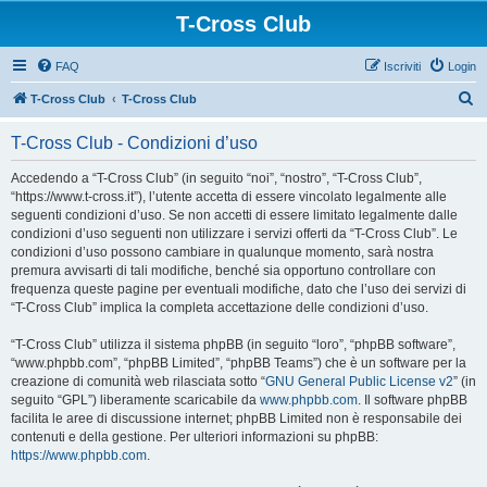
T-Cross Club
FAQ
Iscriviti
Login
C
T-Cross Club
T-Cross Club
e
T-Cross Club - Condizioni d’uso
r
c
Accedendo a “T-Cross Club” (in seguito “noi”, “nostro”, “T-Cross Club”,
“https://www.t-cross.it”), l’utente accetta di essere vincolato legalmente alle
a
seguenti condizioni d’uso. Se non accetti di essere limitato legalmente dalle
condizioni d’uso seguenti non utilizzare i servizi offerti da “T-Cross Club”. Le
condizioni d’uso possono cambiare in qualunque momento, sarà nostra
premura avvisarti di tali modifiche, benché sia opportuno controllare con
frequenza queste pagine per eventuali modifiche, dato che l’uso dei servizi di
“T-Cross Club” implica la completa accettazione delle condizioni d’uso.
“T-Cross Club” utilizza il sistema phpBB (in seguito “loro”, “phpBB software”,
“www.phpbb.com”, “phpBB Limited”, “phpBB Teams”) che è un software per la
creazione di comunità web rilasciata sotto “
GNU General Public License v2
” (in
seguito “GPL”) liberamente scaricabile da
www.phpbb.com
. Il software phpBB
facilita le aree di discussione internet; phpBB Limited non è responsabile dei
contenuti e della gestione. Per ulteriori informazioni su phpBB:
https://www.phpbb.com
.