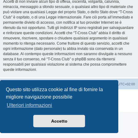
Accetti di non inviare alcun tipo di offesa, oscenità, volgarità, calunnia,
minaccia, messaggio a sfondo sessuale, o qualsiasi altro tipo di materiale che
può violare una qualsiasi Legge del proprio Stato, o dello Stato dove “T-Cross
Club” è ospitato, o di una Legge internazionale. Fare ciò porta all’immediato e
permanente divieto di accesso, con notifica al tuo provider Internet se è
ritenuto da noi opportuno. Tutti gli indirizzi IP sono registrati per salvaguardare
e rinforzare queste condizioni. Accetti che “T-Cross Club” abbia il diritto di
rimuovere, riscrivere, spostare o chiudere qualsiasi argomento in qualsiasi
momento lo ritenga necessario. Come fruitore di questo servizio, accetti che
ogni informazione (dato personale) tu abbia inviato sia conservata in un
database. Al contempo queste informazioni non saranno divulgate a nessuno
senza il tuo consenso, né “T-Cross Club” o phpBB sono da ritenersi
responsabili per qualsiasi violazione al sistema che possa compromettere
queste informazioni.
T-Cross Club
T-Cross Club
Tutti gli orari sono
UTC+02:00
Questo sito utilizza cookie al fine di fornire la
Creato da
phpBB
® Forum Software © phpBB Limited
migliore navigazione possibile
Traduzione Italiana
phpBB-Italia.it
Ulteriori informazioni
Privacy
|
Condizioni
Accetto