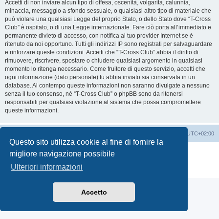
Accetti di non inviare alcun tipo di offesa, oscenità, volgarità, calunnia,
minaccia, messaggio a sfondo sessuale, o qualsiasi altro tipo di materiale che
può violare una qualsiasi Legge del proprio Stato, o dello Stato dove “T-Cross
Club” è ospitato, o di una Legge internazionale. Fare ciò porta all’immediato e
permanente divieto di accesso, con notifica al tuo provider Internet se è
ritenuto da noi opportuno. Tutti gli indirizzi IP sono registrati per salvaguardare
e rinforzare queste condizioni. Accetti che “T-Cross Club” abbia il diritto di
rimuovere, riscrivere, spostare o chiudere qualsiasi argomento in qualsiasi
momento lo ritenga necessario. Come fruitore di questo servizio, accetti che
ogni informazione (dato personale) tu abbia inviato sia conservata in un
database. Al contempo queste informazioni non saranno divulgate a nessuno
senza il tuo consenso, né “T-Cross Club” o phpBB sono da ritenersi
responsabili per qualsiasi violazione al sistema che possa compromettere
queste informazioni.
T-Cross Club
T-Cross Club
Tutti gli orari sono
UTC+02:00
Questo sito utilizza cookie al fine di fornire la
Creato da
phpBB
® Forum Software © phpBB Limited
migliore navigazione possibile
Traduzione Italiana
phpBB-Italia.it
Ulteriori informazioni
Privacy
|
Condizioni
Accetto