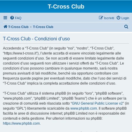
T-Cross Club
FAQ
Iscriviti
Login
C
T-Cross Club
T-Cross Club
e
T-Cross Club - Condizioni d’uso
r
c
Accedendo a “T-Cross Club” (in seguito “noi”, “nostro”, “T-Cross Club”,
“https://www.t-cross.it”), l’utente accetta di essere vincolato legalmente alle
a
seguenti condizioni d’uso. Se non accetti di essere limitato legalmente dalle
condizioni d’uso seguenti non utilizzare i servizi offerti da “T-Cross Club”. Le
condizioni d’uso possono cambiare in qualunque momento, sarà nostra
premura avvisarti di tali modifiche, benché sia opportuno controllare con
frequenza queste pagine per eventuali modifiche, dato che l’uso dei servizi di
“T-Cross Club” implica la completa accettazione delle condizioni d’uso.
“T-Cross Club” utilizza il sistema phpBB (in seguito “loro”, “phpBB software”,
“www.phpbb.com”, “phpBB Limited”, “phpBB Teams”) che è un software per la
creazione di comunità web rilasciata sotto “
GNU General Public License v2
” (in
seguito “GPL”) liberamente scaricabile da
www.phpbb.com
. Il software phpBB
facilita le aree di discussione internet; phpBB Limited non è responsabile dei
contenuti e della gestione. Per ulteriori informazioni su phpBB:
https://www.phpbb.com
.