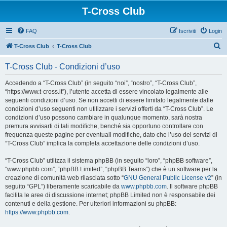
T-Cross Club
FAQ
Iscriviti
Login
C
T-Cross Club
T-Cross Club
e
T-Cross Club - Condizioni d’uso
r
c
Accedendo a “T-Cross Club” (in seguito “noi”, “nostro”, “T-Cross Club”,
“https://www.t-cross.it”), l’utente accetta di essere vincolato legalmente alle
a
seguenti condizioni d’uso. Se non accetti di essere limitato legalmente dalle
condizioni d’uso seguenti non utilizzare i servizi offerti da “T-Cross Club”. Le
condizioni d’uso possono cambiare in qualunque momento, sarà nostra
premura avvisarti di tali modifiche, benché sia opportuno controllare con
frequenza queste pagine per eventuali modifiche, dato che l’uso dei servizi di
“T-Cross Club” implica la completa accettazione delle condizioni d’uso.
“T-Cross Club” utilizza il sistema phpBB (in seguito “loro”, “phpBB software”,
“www.phpbb.com”, “phpBB Limited”, “phpBB Teams”) che è un software per la
creazione di comunità web rilasciata sotto “
GNU General Public License v2
” (in
seguito “GPL”) liberamente scaricabile da
www.phpbb.com
. Il software phpBB
facilita le aree di discussione internet; phpBB Limited non è responsabile dei
contenuti e della gestione. Per ulteriori informazioni su phpBB:
https://www.phpbb.com
.