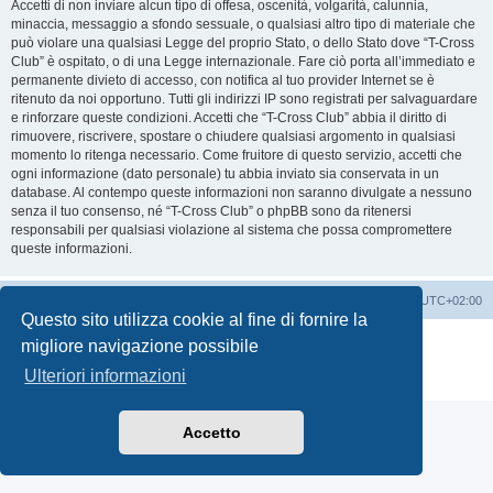
Accetti di non inviare alcun tipo di offesa, oscenità, volgarità, calunnia,
minaccia, messaggio a sfondo sessuale, o qualsiasi altro tipo di materiale che
può violare una qualsiasi Legge del proprio Stato, o dello Stato dove “T-Cross
Club” è ospitato, o di una Legge internazionale. Fare ciò porta all’immediato e
permanente divieto di accesso, con notifica al tuo provider Internet se è
ritenuto da noi opportuno. Tutti gli indirizzi IP sono registrati per salvaguardare
e rinforzare queste condizioni. Accetti che “T-Cross Club” abbia il diritto di
rimuovere, riscrivere, spostare o chiudere qualsiasi argomento in qualsiasi
momento lo ritenga necessario. Come fruitore di questo servizio, accetti che
ogni informazione (dato personale) tu abbia inviato sia conservata in un
database. Al contempo queste informazioni non saranno divulgate a nessuno
senza il tuo consenso, né “T-Cross Club” o phpBB sono da ritenersi
responsabili per qualsiasi violazione al sistema che possa compromettere
queste informazioni.
T-Cross Club
T-Cross Club
Tutti gli orari sono
UTC+02:00
Questo sito utilizza cookie al fine di fornire la
Creato da
phpBB
® Forum Software © phpBB Limited
migliore navigazione possibile
Traduzione Italiana
phpBB-Italia.it
Ulteriori informazioni
Privacy
|
Condizioni
Accetto