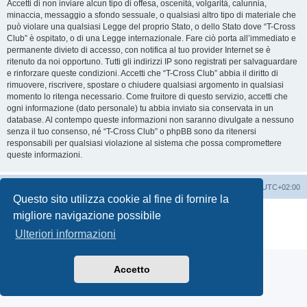
Accetti di non inviare alcun tipo di offesa, oscenità, volgarità, calunnia,
minaccia, messaggio a sfondo sessuale, o qualsiasi altro tipo di materiale che
può violare una qualsiasi Legge del proprio Stato, o dello Stato dove “T-Cross
Club” è ospitato, o di una Legge internazionale. Fare ciò porta all’immediato e
permanente divieto di accesso, con notifica al tuo provider Internet se è
ritenuto da noi opportuno. Tutti gli indirizzi IP sono registrati per salvaguardare
e rinforzare queste condizioni. Accetti che “T-Cross Club” abbia il diritto di
rimuovere, riscrivere, spostare o chiudere qualsiasi argomento in qualsiasi
momento lo ritenga necessario. Come fruitore di questo servizio, accetti che
ogni informazione (dato personale) tu abbia inviato sia conservata in un
database. Al contempo queste informazioni non saranno divulgate a nessuno
senza il tuo consenso, né “T-Cross Club” o phpBB sono da ritenersi
responsabili per qualsiasi violazione al sistema che possa compromettere
queste informazioni.
T-Cross Club
T-Cross Club
Tutti gli orari sono
UTC+02:00
Questo sito utilizza cookie al fine di fornire la
Creato da
phpBB
® Forum Software © phpBB Limited
migliore navigazione possibile
Traduzione Italiana
phpBB-Italia.it
Ulteriori informazioni
Privacy
|
Condizioni
Accetto