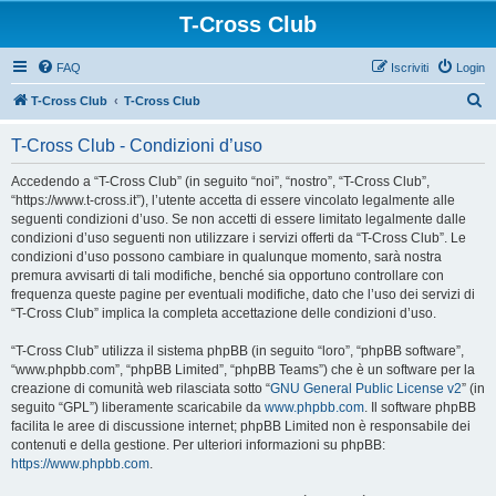
T-Cross Club
FAQ
Iscriviti
Login
C
T-Cross Club
T-Cross Club
e
T-Cross Club - Condizioni d’uso
r
c
Accedendo a “T-Cross Club” (in seguito “noi”, “nostro”, “T-Cross Club”,
“https://www.t-cross.it”), l’utente accetta di essere vincolato legalmente alle
a
seguenti condizioni d’uso. Se non accetti di essere limitato legalmente dalle
condizioni d’uso seguenti non utilizzare i servizi offerti da “T-Cross Club”. Le
condizioni d’uso possono cambiare in qualunque momento, sarà nostra
premura avvisarti di tali modifiche, benché sia opportuno controllare con
frequenza queste pagine per eventuali modifiche, dato che l’uso dei servizi di
“T-Cross Club” implica la completa accettazione delle condizioni d’uso.
“T-Cross Club” utilizza il sistema phpBB (in seguito “loro”, “phpBB software”,
“www.phpbb.com”, “phpBB Limited”, “phpBB Teams”) che è un software per la
creazione di comunità web rilasciata sotto “
GNU General Public License v2
” (in
seguito “GPL”) liberamente scaricabile da
www.phpbb.com
. Il software phpBB
facilita le aree di discussione internet; phpBB Limited non è responsabile dei
contenuti e della gestione. Per ulteriori informazioni su phpBB:
https://www.phpbb.com
.