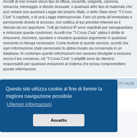
Accetti di non inviare alcun tipo di offesa, oscenità, volgarità, calunnia,
minaccia, messaggio a sfondo sessuale, o qualsiasi altro tipo di materiale che
può violare una qualsiasi Legge del proprio Stato, o dello Stato dove “T-Cross
Club” è ospitato, o di una Legge internazionale. Fare ciò porta all’immediato e
permanente divieto di accesso, con notifica al tuo provider Internet se è
ritenuto da noi opportuno. Tutti gli indirizzi IP sono registrati per salvaguardare
e rinforzare queste condizioni. Accetti che “T-Cross Club” abbia il diritto di
rimuovere, riscrivere, spostare o chiudere qualsiasi argomento in qualsiasi
momento lo ritenga necessario. Come fruitore di questo servizio, accetti che
ogni informazione (dato personale) tu abbia inviato sia conservata in un
database. Al contempo queste informazioni non saranno divulgate a nessuno
senza il tuo consenso, né “T-Cross Club” o phpBB sono da ritenersi
responsabili per qualsiasi violazione al sistema che possa compromettere
queste informazioni.
T-Cross Club
T-Cross Club
Tutti gli orari sono
UTC+02:00
Questo sito utilizza cookie al fine di fornire la
Creato da
phpBB
® Forum Software © phpBB Limited
migliore navigazione possibile
Traduzione Italiana
phpBB-Italia.it
Ulteriori informazioni
Privacy
|
Condizioni
Accetto