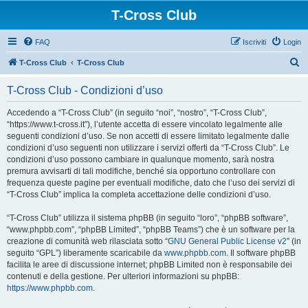
T-Cross Club
FAQ
Iscriviti
Login
C
T-Cross Club
T-Cross Club
e
T-Cross Club - Condizioni d’uso
r
c
Accedendo a “T-Cross Club” (in seguito “noi”, “nostro”, “T-Cross Club”,
“https://www.t-cross.it”), l’utente accetta di essere vincolato legalmente alle
a
seguenti condizioni d’uso. Se non accetti di essere limitato legalmente dalle
condizioni d’uso seguenti non utilizzare i servizi offerti da “T-Cross Club”. Le
condizioni d’uso possono cambiare in qualunque momento, sarà nostra
premura avvisarti di tali modifiche, benché sia opportuno controllare con
frequenza queste pagine per eventuali modifiche, dato che l’uso dei servizi di
“T-Cross Club” implica la completa accettazione delle condizioni d’uso.
“T-Cross Club” utilizza il sistema phpBB (in seguito “loro”, “phpBB software”,
“www.phpbb.com”, “phpBB Limited”, “phpBB Teams”) che è un software per la
creazione di comunità web rilasciata sotto “
GNU General Public License v2
” (in
seguito “GPL”) liberamente scaricabile da
www.phpbb.com
. Il software phpBB
facilita le aree di discussione internet; phpBB Limited non è responsabile dei
contenuti e della gestione. Per ulteriori informazioni su phpBB:
https://www.phpbb.com
.