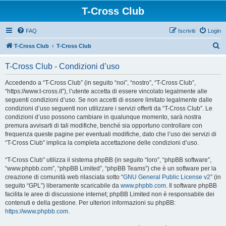
T-Cross Club
FAQ
Iscriviti
Login
C
T-Cross Club
T-Cross Club
e
T-Cross Club - Condizioni d’uso
r
c
Accedendo a “T-Cross Club” (in seguito “noi”, “nostro”, “T-Cross Club”,
“https://www.t-cross.it”), l’utente accetta di essere vincolato legalmente alle
a
seguenti condizioni d’uso. Se non accetti di essere limitato legalmente dalle
condizioni d’uso seguenti non utilizzare i servizi offerti da “T-Cross Club”. Le
condizioni d’uso possono cambiare in qualunque momento, sarà nostra
premura avvisarti di tali modifiche, benché sia opportuno controllare con
frequenza queste pagine per eventuali modifiche, dato che l’uso dei servizi di
“T-Cross Club” implica la completa accettazione delle condizioni d’uso.
“T-Cross Club” utilizza il sistema phpBB (in seguito “loro”, “phpBB software”,
“www.phpbb.com”, “phpBB Limited”, “phpBB Teams”) che è un software per la
creazione di comunità web rilasciata sotto “
GNU General Public License v2
” (in
seguito “GPL”) liberamente scaricabile da
www.phpbb.com
. Il software phpBB
facilita le aree di discussione internet; phpBB Limited non è responsabile dei
contenuti e della gestione. Per ulteriori informazioni su phpBB:
https://www.phpbb.com
.