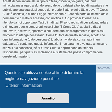
Accetti di non inviare alcun tipo di offesa, oscenità, volgarità, calunnia,
minaccia, messaggio a sfondo sessuale, o qualsiasi altro tipo di materiale che
può violare una qualsiasi Legge del proprio Stato, o dello Stato dove “T-Cross
Club” è ospitato, o di una Legge internazionale. Fare ciò porta all’immediato e
permanente divieto di accesso, con notifica al tuo provider Internet se è
ritenuto da noi opportuno. Tutti gli indirizzi IP sono registrati per salvaguardare
e rinforzare queste condizioni. Accetti che “T-Cross Club” abbia il diritto di
rimuovere, riscrivere, spostare o chiudere qualsiasi argomento in qualsiasi
momento lo ritenga necessario. Come fruitore di questo servizio, accetti che
ogni informazione (dato personale) tu abbia inviato sia conservata in un
database. Al contempo queste informazioni non saranno divulgate a nessuno
senza il tuo consenso, né “T-Cross Club” o phpBB sono da ritenersi
responsabili per qualsiasi violazione al sistema che possa compromettere
queste informazioni.
T-Cross Club
T-Cross Club
Tutti gli orari sono
UTC+02:00
Questo sito utilizza cookie al fine di fornire la
Creato da
phpBB
® Forum Software © phpBB Limited
migliore navigazione possibile
Traduzione Italiana
phpBB-Italia.it
Ulteriori informazioni
Privacy
|
Condizioni
Accetto