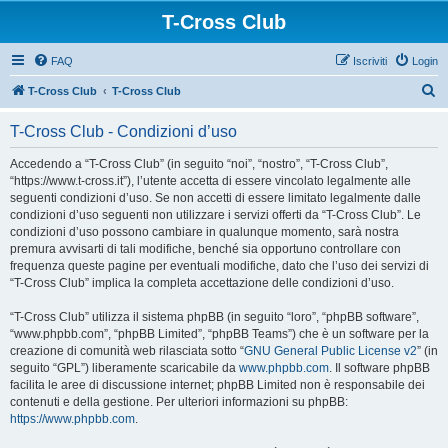
T-Cross Club
FAQ
Iscriviti
Login
C
T-Cross Club
T-Cross Club
e
T-Cross Club - Condizioni d’uso
r
c
Accedendo a “T-Cross Club” (in seguito “noi”, “nostro”, “T-Cross Club”,
“https://www.t-cross.it”), l’utente accetta di essere vincolato legalmente alle
a
seguenti condizioni d’uso. Se non accetti di essere limitato legalmente dalle
condizioni d’uso seguenti non utilizzare i servizi offerti da “T-Cross Club”. Le
condizioni d’uso possono cambiare in qualunque momento, sarà nostra
premura avvisarti di tali modifiche, benché sia opportuno controllare con
frequenza queste pagine per eventuali modifiche, dato che l’uso dei servizi di
“T-Cross Club” implica la completa accettazione delle condizioni d’uso.
“T-Cross Club” utilizza il sistema phpBB (in seguito “loro”, “phpBB software”,
“www.phpbb.com”, “phpBB Limited”, “phpBB Teams”) che è un software per la
creazione di comunità web rilasciata sotto “
GNU General Public License v2
” (in
seguito “GPL”) liberamente scaricabile da
www.phpbb.com
. Il software phpBB
facilita le aree di discussione internet; phpBB Limited non è responsabile dei
contenuti e della gestione. Per ulteriori informazioni su phpBB:
https://www.phpbb.com
.