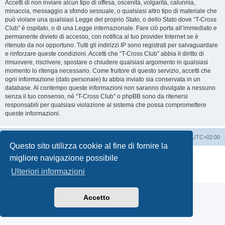
Accetti di non inviare alcun tipo di offesa, oscenità, volgarità, calunnia,
minaccia, messaggio a sfondo sessuale, o qualsiasi altro tipo di materiale che
può violare una qualsiasi Legge del proprio Stato, o dello Stato dove “T-Cross
Club” è ospitato, o di una Legge internazionale. Fare ciò porta all’immediato e
permanente divieto di accesso, con notifica al tuo provider Internet se è
ritenuto da noi opportuno. Tutti gli indirizzi IP sono registrati per salvaguardare
e rinforzare queste condizioni. Accetti che “T-Cross Club” abbia il diritto di
rimuovere, riscrivere, spostare o chiudere qualsiasi argomento in qualsiasi
momento lo ritenga necessario. Come fruitore di questo servizio, accetti che
ogni informazione (dato personale) tu abbia inviato sia conservata in un
database. Al contempo queste informazioni non saranno divulgate a nessuno
senza il tuo consenso, né “T-Cross Club” o phpBB sono da ritenersi
responsabili per qualsiasi violazione al sistema che possa compromettere
queste informazioni.
T-Cross Club
T-Cross Club
Tutti gli orari sono
UTC+02:00
Questo sito utilizza cookie al fine di fornire la
Creato da
phpBB
® Forum Software © phpBB Limited
migliore navigazione possibile
Traduzione Italiana
phpBB-Italia.it
Ulteriori informazioni
Privacy
|
Condizioni
Accetto