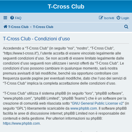
T-Cross Club
FAQ
Iscriviti
Login
C
T-Cross Club
T-Cross Club
e
T-Cross Club - Condizioni d’uso
r
c
Accedendo a “T-Cross Club” (in seguito “noi”, “nostro”, “T-Cross Club”,
“https://www.t-cross.it”), l’utente accetta di essere vincolato legalmente alle
a
seguenti condizioni d’uso. Se non accetti di essere limitato legalmente dalle
condizioni d’uso seguenti non utilizzare i servizi offerti da “T-Cross Club”. Le
condizioni d’uso possono cambiare in qualunque momento, sarà nostra
premura avvisarti di tali modifiche, benché sia opportuno controllare con
frequenza queste pagine per eventuali modifiche, dato che l’uso dei servizi di
“T-Cross Club” implica la completa accettazione delle condizioni d’uso.
“T-Cross Club” utilizza il sistema phpBB (in seguito “loro”, “phpBB software”,
“www.phpbb.com”, “phpBB Limited”, “phpBB Teams”) che è un software per la
creazione di comunità web rilasciata sotto “
GNU General Public License v2
” (in
seguito “GPL”) liberamente scaricabile da
www.phpbb.com
. Il software phpBB
facilita le aree di discussione internet; phpBB Limited non è responsabile dei
contenuti e della gestione. Per ulteriori informazioni su phpBB:
https://www.phpbb.com
.