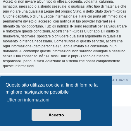
Accetti di non inviare alcun tipo di offesa, oscenità, volgarità, calunnia,
minaccia, messaggio a sfondo sessuale, o qualsiasi altro tipo di materiale che
può violare una qualsiasi Legge del proprio Stato, o dello Stato dove “T-Cross
Club” è ospitato, o di una Legge internazionale. Fare ciò porta all’immediato e
permanente divieto di accesso, con notifica al tuo provider Internet se è
ritenuto da noi opportuno. Tutti gli indirizzi IP sono registrati per salvaguardare
e rinforzare queste condizioni. Accetti che “T-Cross Club” abbia il diritto di
rimuovere, riscrivere, spostare o chiudere qualsiasi argomento in qualsiasi
momento lo ritenga necessario. Come fruitore di questo servizio, accetti che
ogni informazione (dato personale) tu abbia inviato sia conservata in un
database. Al contempo queste informazioni non saranno divulgate a nessuno
senza il tuo consenso, né “T-Cross Club” o phpBB sono da ritenersi
responsabili per qualsiasi violazione al sistema che possa compromettere
queste informazioni.
T-Cross Club
T-Cross Club
Tutti gli orari sono
UTC+02:00
Questo sito utilizza cookie al fine di fornire la
Creato da
phpBB
® Forum Software © phpBB Limited
migliore navigazione possibile
Traduzione Italiana
phpBB-Italia.it
Ulteriori informazioni
Privacy
|
Condizioni
Accetto