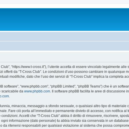
Club”, “https://www.t-cross.it”), l’utente accetta di essere vincolato legalmente alle
vizi offerti da “T-Cross Club”. Le condizioni d’uso possono cambiare in qualunque m
uali modifiche, dato che l’uso dei servizi di “T-Cross Club” implica la completa ac
hpBB software”, “www.phpbb.com”, “phpBB Limited”, “phpBB Teams”) che è un software
e scaricabile da
www.phpbb.com
. Il software phpBB facilita le aree di discussione
bb.com
.
 calunnia, minaccia, messaggio a sfondo sessuale, o qualsiasi altro tipo di materiale
ale. Fare ciò porta all’immediato e permanente divieto di accesso, con notifica al tuo
e condizioni. Accetti che “T-Cross Club” abbia il diritto di rimuovere, riscrivere, s
he ogni informazione (dato personale) tu abbia inviato sia conservata in un databa
 da ritenersi responsabili per qualsiasi violazione al sistema che possa comprome