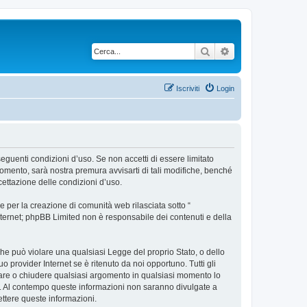
Cerca
Ricerca avanzata
Iscriviti
Login
 seguenti condizioni d’uso. Se non accetti di essere limitato
omento, sarà nostra premura avvisarti di tali modifiche, benché
cettazione delle condizioni d’uso.
 per la creazione di comunità web rilasciata sotto “
 internet; phpBB Limited non è responsabile dei contenuti e della
 che può violare una qualsiasi Legge del proprio Stato, o dello
 provider Internet se è ritenuto da noi opportuno. Tutti gli
postare o chiudere qualsiasi argomento in qualsiasi momento lo
se. Al contempo queste informazioni non saranno divulgate a
ttere queste informazioni.