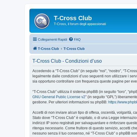
T-Cross Club
T-Cross, il forum degli appassionati
Collegamenti Rapidi
FAQ
T-Cross Club
T-Cross Club
T-Cross Club - Condizioni d’uso
Accedendo a “T-Cross Club” (in seguito “noi”, “nostro”, “T-Cross 
legalmente dalle condizioni d’uso seguenti non utilizzare i ser
sia opportuno controllare con frequenza queste pagine per event
“T-Cross Club” utilizza il sistema phpBB (in seguito “loro”, “p
GNU General Public License v2
” (in seguito “GPL”) liberament
gestione. Per ulteriori informazioni su phpBB:
https://www.php
Accetti di non inviare alcun tipo di offesa, oscenità, volgarità,
Stato dove “T-Cross Club” è ospitato, o di una Legge internazion
indirizzi IP sono registrati per salvaguardare e rinforzare quest
ritenga necessario. Come fruitore di questo servizio, accetti c
nessuno senza il tuo consenso, né “T-Cross Club” o phpBB sono