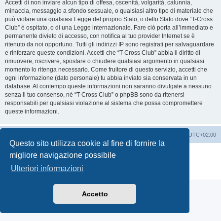
Accetti di non inviare alcun tipo di offesa, oscenità, volgarità, calunnia,
minaccia, messaggio a sfondo sessuale, o qualsiasi altro tipo di materiale che
può violare una qualsiasi Legge del proprio Stato, o dello Stato dove “T-Cross
Club” è ospitato, o di una Legge internazionale. Fare ciò porta all’immediato e
permanente divieto di accesso, con notifica al tuo provider Internet se è
ritenuto da noi opportuno. Tutti gli indirizzi IP sono registrati per salvaguardare
e rinforzare queste condizioni. Accetti che “T-Cross Club” abbia il diritto di
rimuovere, riscrivere, spostare o chiudere qualsiasi argomento in qualsiasi
momento lo ritenga necessario. Come fruitore di questo servizio, accetti che
ogni informazione (dato personale) tu abbia inviato sia conservata in un
database. Al contempo queste informazioni non saranno divulgate a nessuno
senza il tuo consenso, né “T-Cross Club” o phpBB sono da ritenersi
responsabili per qualsiasi violazione al sistema che possa compromettere
queste informazioni.
T-Cross Club
T-Cross Club
Tutti gli orari sono
UTC+02:00
Questo sito utilizza cookie al fine di fornire la
Creato da
phpBB
® Forum Software © phpBB Limited
migliore navigazione possibile
Traduzione Italiana
phpBB-Italia.it
Ulteriori informazioni
Privacy
|
Condizioni
Accetto