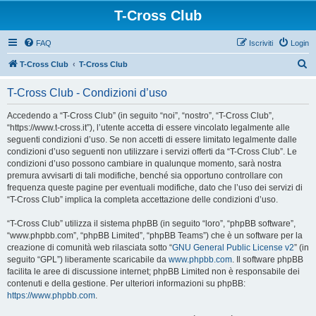
T-Cross Club
FAQ
Iscriviti
Login
C
T-Cross Club
T-Cross Club
e
T-Cross Club - Condizioni d’uso
r
c
Accedendo a “T-Cross Club” (in seguito “noi”, “nostro”, “T-Cross Club”,
“https://www.t-cross.it”), l’utente accetta di essere vincolato legalmente alle
a
seguenti condizioni d’uso. Se non accetti di essere limitato legalmente dalle
condizioni d’uso seguenti non utilizzare i servizi offerti da “T-Cross Club”. Le
condizioni d’uso possono cambiare in qualunque momento, sarà nostra
premura avvisarti di tali modifiche, benché sia opportuno controllare con
frequenza queste pagine per eventuali modifiche, dato che l’uso dei servizi di
“T-Cross Club” implica la completa accettazione delle condizioni d’uso.
“T-Cross Club” utilizza il sistema phpBB (in seguito “loro”, “phpBB software”,
“www.phpbb.com”, “phpBB Limited”, “phpBB Teams”) che è un software per la
creazione di comunità web rilasciata sotto “
GNU General Public License v2
” (in
seguito “GPL”) liberamente scaricabile da
www.phpbb.com
. Il software phpBB
facilita le aree di discussione internet; phpBB Limited non è responsabile dei
contenuti e della gestione. Per ulteriori informazioni su phpBB:
https://www.phpbb.com
.