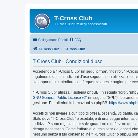
T-Cross Club
T-Cross, il forum degli appassionati
Collegamenti Rapidi
FAQ
T-Cross Club
T-Cross Club
T-Cross Club - Condizioni d’uso
Accedendo a “T-Cross Club” (in seguito “noi”, “nostro”, “T-Cross 
legalmente dalle condizioni d’uso seguenti non utilizzare i ser
sia opportuno controllare con frequenza queste pagine per event
“T-Cross Club” utilizza il sistema phpBB (in seguito “loro”, “p
GNU General Public License v2
” (in seguito “GPL”) liberament
gestione. Per ulteriori informazioni su phpBB:
https://www.php
Accetti di non inviare alcun tipo di offesa, oscenità, volgarità,
Stato dove “T-Cross Club” è ospitato, o di una Legge internazion
indirizzi IP sono registrati per salvaguardare e rinforzare quest
ritenga necessario. Come fruitore di questo servizio, accetti c
nessuno senza il tuo consenso, né “T-Cross Club” o phpBB sono