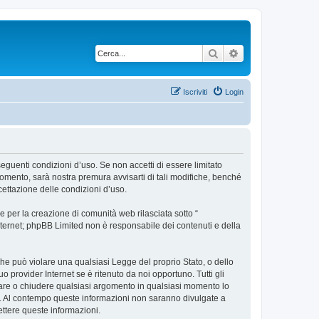
Cerca
Ricerca avanzata
Iscriviti
Login
 seguenti condizioni d’uso. Se non accetti di essere limitato
omento, sarà nostra premura avvisarti di tali modifiche, benché
cettazione delle condizioni d’uso.
 per la creazione di comunità web rilasciata sotto “
 internet; phpBB Limited non è responsabile dei contenuti e della
 che può violare una qualsiasi Legge del proprio Stato, o dello
 provider Internet se è ritenuto da noi opportuno. Tutti gli
postare o chiudere qualsiasi argomento in qualsiasi momento lo
se. Al contempo queste informazioni non saranno divulgate a
ttere queste informazioni.