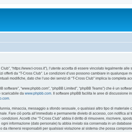
Club”, “https://www.t-cross.it”), l’utente accetta di essere vincolato legalmente alle
vizi offerti da “T-Cross Club”. Le condizioni d’uso possono cambiare in qualunque m
uali modifiche, dato che l’uso dei servizi di “T-Cross Club” implica la completa ac
hpBB software”, “www.phpbb.com”, “phpBB Limited”, “phpBB Teams”) che è un software
e scaricabile da
www.phpbb.com
. Il software phpBB facilita le aree di discussione
bb.com
.
 calunnia, minaccia, messaggio a sfondo sessuale, o qualsiasi altro tipo di materiale
ale. Fare ciò porta all’immediato e permanente divieto di accesso, con notifica al tuo
e condizioni. Accetti che “T-Cross Club” abbia il diritto di rimuovere, riscrivere, s
he ogni informazione (dato personale) tu abbia inviato sia conservata in un databa
 da ritenersi responsabili per qualsiasi violazione al sistema che possa comprome