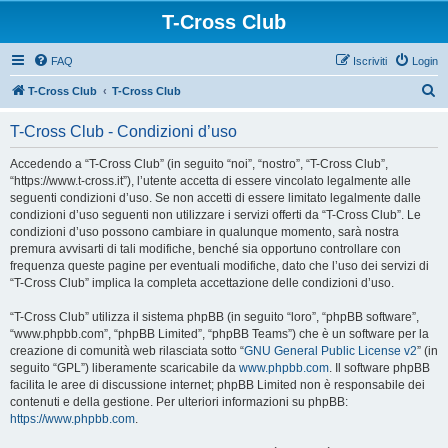
T-Cross Club
FAQ
Iscriviti
Login
C
T-Cross Club
T-Cross Club
e
T-Cross Club - Condizioni d’uso
r
c
Accedendo a “T-Cross Club” (in seguito “noi”, “nostro”, “T-Cross Club”,
“https://www.t-cross.it”), l’utente accetta di essere vincolato legalmente alle
a
seguenti condizioni d’uso. Se non accetti di essere limitato legalmente dalle
condizioni d’uso seguenti non utilizzare i servizi offerti da “T-Cross Club”. Le
condizioni d’uso possono cambiare in qualunque momento, sarà nostra
premura avvisarti di tali modifiche, benché sia opportuno controllare con
frequenza queste pagine per eventuali modifiche, dato che l’uso dei servizi di
“T-Cross Club” implica la completa accettazione delle condizioni d’uso.
“T-Cross Club” utilizza il sistema phpBB (in seguito “loro”, “phpBB software”,
“www.phpbb.com”, “phpBB Limited”, “phpBB Teams”) che è un software per la
creazione di comunità web rilasciata sotto “
GNU General Public License v2
” (in
seguito “GPL”) liberamente scaricabile da
www.phpbb.com
. Il software phpBB
facilita le aree di discussione internet; phpBB Limited non è responsabile dei
contenuti e della gestione. Per ulteriori informazioni su phpBB:
https://www.phpbb.com
.