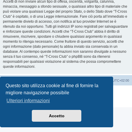
Accetti di non inviare alcun tipo di offesa, oscenità, volgarità, calunnia,
minaccia, messaggio a sfondo sessuale, o qualsiasi altro tipo di materiale che
può violare una qualsiasi Legge del proprio Stato, o dello Stato dove “T-Cross
Club” è ospitato, o di una Legge internazionale. Fare ciò porta all’immediato e
permanente divieto di accesso, con notifica al tuo provider Internet se è
ritenuto da noi opportuno. Tutti gli indirizzi IP sono registrati per salvaguardare
e rinforzare queste condizioni. Accetti che “T-Cross Club” abbia il diritto di
rimuovere, riscrivere, spostare o chiudere qualsiasi argomento in qualsiasi
momento lo ritenga necessario. Come fruitore di questo servizio, accetti che
ogni informazione (dato personale) tu abbia inviato sia conservata in un
database. Al contempo queste informazioni non saranno divulgate a nessuno
senza il tuo consenso, né “T-Cross Club” o phpBB sono da ritenersi
responsabili per qualsiasi violazione al sistema che possa compromettere
queste informazioni.
T-Cross Club
T-Cross Club
Tutti gli orari sono
UTC+02:00
Questo sito utilizza cookie al fine di fornire la
Creato da
phpBB
® Forum Software © phpBB Limited
migliore navigazione possibile
Traduzione Italiana
phpBB-Italia.it
Ulteriori informazioni
Privacy
|
Condizioni
Accetto