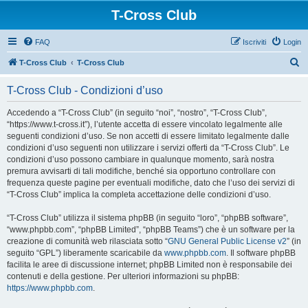
T-Cross Club
FAQ
Iscriviti
Login
C
T-Cross Club
T-Cross Club
e
T-Cross Club - Condizioni d’uso
r
c
Accedendo a “T-Cross Club” (in seguito “noi”, “nostro”, “T-Cross Club”,
“https://www.t-cross.it”), l’utente accetta di essere vincolato legalmente alle
a
seguenti condizioni d’uso. Se non accetti di essere limitato legalmente dalle
condizioni d’uso seguenti non utilizzare i servizi offerti da “T-Cross Club”. Le
condizioni d’uso possono cambiare in qualunque momento, sarà nostra
premura avvisarti di tali modifiche, benché sia opportuno controllare con
frequenza queste pagine per eventuali modifiche, dato che l’uso dei servizi di
“T-Cross Club” implica la completa accettazione delle condizioni d’uso.
“T-Cross Club” utilizza il sistema phpBB (in seguito “loro”, “phpBB software”,
“www.phpbb.com”, “phpBB Limited”, “phpBB Teams”) che è un software per la
creazione di comunità web rilasciata sotto “
GNU General Public License v2
” (in
seguito “GPL”) liberamente scaricabile da
www.phpbb.com
. Il software phpBB
facilita le aree di discussione internet; phpBB Limited non è responsabile dei
contenuti e della gestione. Per ulteriori informazioni su phpBB:
https://www.phpbb.com
.