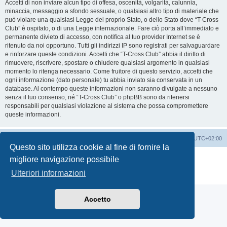
Accetti di non inviare alcun tipo di offesa, oscenità, volgarità, calunnia,
minaccia, messaggio a sfondo sessuale, o qualsiasi altro tipo di materiale che
può violare una qualsiasi Legge del proprio Stato, o dello Stato dove “T-Cross
Club” è ospitato, o di una Legge internazionale. Fare ciò porta all’immediato e
permanente divieto di accesso, con notifica al tuo provider Internet se è
ritenuto da noi opportuno. Tutti gli indirizzi IP sono registrati per salvaguardare
e rinforzare queste condizioni. Accetti che “T-Cross Club” abbia il diritto di
rimuovere, riscrivere, spostare o chiudere qualsiasi argomento in qualsiasi
momento lo ritenga necessario. Come fruitore di questo servizio, accetti che
ogni informazione (dato personale) tu abbia inviato sia conservata in un
database. Al contempo queste informazioni non saranno divulgate a nessuno
senza il tuo consenso, né “T-Cross Club” o phpBB sono da ritenersi
responsabili per qualsiasi violazione al sistema che possa compromettere
queste informazioni.
T-Cross Club
T-Cross Club
Tutti gli orari sono
UTC+02:00
Questo sito utilizza cookie al fine di fornire la
Creato da
phpBB
® Forum Software © phpBB Limited
migliore navigazione possibile
Traduzione Italiana
phpBB-Italia.it
Ulteriori informazioni
Privacy
|
Condizioni
Accetto