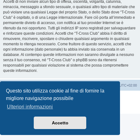
Accetti di non inviare alcun tipo di offesa, oscenità, volgarità, calunnia,
minaccia, messaggio a sfondo sessuale, o qualsiasi altro tipo di materiale che
può violare una qualsiasi Legge del proprio Stato, o dello Stato dove “T-Cross
Club” è ospitato, o di una Legge internazionale. Fare ciò porta all’immediato e
permanente divieto di accesso, con notifica al tuo provider Internet se è
ritenuto da noi opportuno. Tutti gli indirizzi IP sono registrati per salvaguardare
e rinforzare queste condizioni. Accetti che “T-Cross Club” abbia il diritto di
rimuovere, riscrivere, spostare o chiudere qualsiasi argomento in qualsiasi
momento lo ritenga necessario. Come fruitore di questo servizio, accetti che
ogni informazione (dato personale) tu abbia inviato sia conservata in un
database. Al contempo queste informazioni non saranno divulgate a nessuno
senza il tuo consenso, né “T-Cross Club” o phpBB sono da ritenersi
responsabili per qualsiasi violazione al sistema che possa compromettere
queste informazioni.
T-Cross Club
T-Cross Club
Tutti gli orari sono
UTC+02:00
Questo sito utilizza cookie al fine di fornire la
Creato da
phpBB
® Forum Software © phpBB Limited
migliore navigazione possibile
Traduzione Italiana
phpBB-Italia.it
Ulteriori informazioni
Privacy
|
Condizioni
Accetto