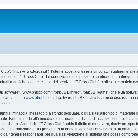
Club”, “https://www.t-cross.it”), l’utente accetta di essere vincolato legalmente alle
vizi offerti da “T-Cross Club”. Le condizioni d’uso possono cambiare in qualunque m
uali modifiche, dato che l’uso dei servizi di “T-Cross Club” implica la completa ac
hpBB software”, “www.phpbb.com”, “phpBB Limited”, “phpBB Teams”) che è un software
e scaricabile da
www.phpbb.com
. Il software phpBB facilita le aree di discussione
bb.com
.
 calunnia, minaccia, messaggio a sfondo sessuale, o qualsiasi altro tipo di materiale
ale. Fare ciò porta all’immediato e permanente divieto di accesso, con notifica al tuo
e condizioni. Accetti che “T-Cross Club” abbia il diritto di rimuovere, riscrivere, s
he ogni informazione (dato personale) tu abbia inviato sia conservata in un databa
 da ritenersi responsabili per qualsiasi violazione al sistema che possa comprome