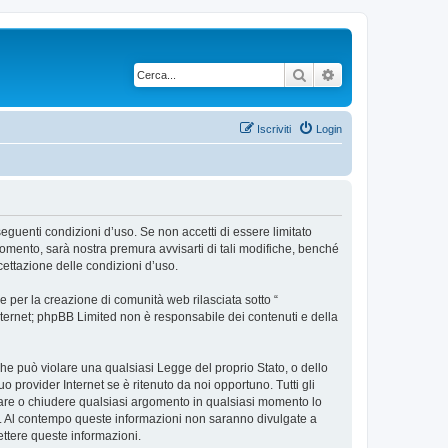
Cerca
Ricerca avanzata
Iscriviti
Login
 seguenti condizioni d’uso. Se non accetti di essere limitato
omento, sarà nostra premura avvisarti di tali modifiche, benché
cettazione delle condizioni d’uso.
 per la creazione di comunità web rilasciata sotto “
 internet; phpBB Limited non è responsabile dei contenuti e della
 che può violare una qualsiasi Legge del proprio Stato, o dello
 provider Internet se è ritenuto da noi opportuno. Tutti gli
postare o chiudere qualsiasi argomento in qualsiasi momento lo
se. Al contempo queste informazioni non saranno divulgate a
ttere queste informazioni.