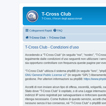
T-Cross Club
T-Cross, il forum degli appassionati
Collegamenti Rapidi
FAQ
T-Cross Club
T-Cross Club
T-Cross Club - Condizioni d’uso
Accedendo a “T-Cross Club” (in seguito “noi”, “nostro”, “T-Cross 
legalmente dalle condizioni d’uso seguenti non utilizzare i ser
sia opportuno controllare con frequenza queste pagine per event
“T-Cross Club” utilizza il sistema phpBB (in seguito “loro”, “p
GNU General Public License v2
” (in seguito “GPL”) liberament
gestione. Per ulteriori informazioni su phpBB:
https://www.php
Accetti di non inviare alcun tipo di offesa, oscenità, volgarità,
Stato dove “T-Cross Club” è ospitato, o di una Legge internazion
indirizzi IP sono registrati per salvaguardare e rinforzare quest
ritenga necessario. Come fruitore di questo servizio, accetti c
nessuno senza il tuo consenso, né “T-Cross Club” o phpBB sono