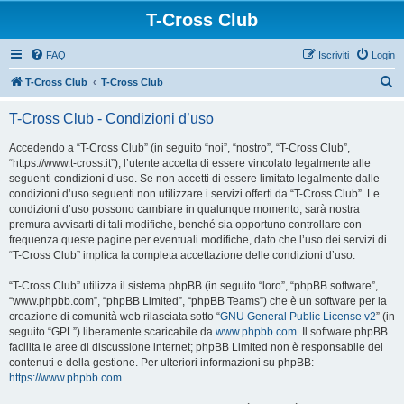
T-Cross Club
FAQ
Iscriviti
Login
C
T-Cross Club
T-Cross Club
e
T-Cross Club - Condizioni d’uso
r
c
Accedendo a “T-Cross Club” (in seguito “noi”, “nostro”, “T-Cross Club”,
“https://www.t-cross.it”), l’utente accetta di essere vincolato legalmente alle
a
seguenti condizioni d’uso. Se non accetti di essere limitato legalmente dalle
condizioni d’uso seguenti non utilizzare i servizi offerti da “T-Cross Club”. Le
condizioni d’uso possono cambiare in qualunque momento, sarà nostra
premura avvisarti di tali modifiche, benché sia opportuno controllare con
frequenza queste pagine per eventuali modifiche, dato che l’uso dei servizi di
“T-Cross Club” implica la completa accettazione delle condizioni d’uso.
“T-Cross Club” utilizza il sistema phpBB (in seguito “loro”, “phpBB software”,
“www.phpbb.com”, “phpBB Limited”, “phpBB Teams”) che è un software per la
creazione di comunità web rilasciata sotto “
GNU General Public License v2
” (in
seguito “GPL”) liberamente scaricabile da
www.phpbb.com
. Il software phpBB
facilita le aree di discussione internet; phpBB Limited non è responsabile dei
contenuti e della gestione. Per ulteriori informazioni su phpBB:
https://www.phpbb.com
.