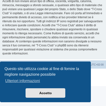
Accetti di non inviare alcun tipo di offesa, oscenità, volgarità, calunnia,
minaccia, messaggio a sfondo sessuale, o qualsiasi altro tipo di materiale che
può violare una qualsiasi Legge del proprio Stato, o dello Stato dove “T-Cross
Club” è ospitato, o di una Legge internazionale. Fare ciò porta all’immediato e
permanente divieto di accesso, con notifica al tuo provider Internet se è
ritenuto da noi opportuno. Tutti gli indirizzi IP sono registrati per salvaguardare
e rinforzare queste condizioni. Accetti che “T-Cross Club” abbia il diritto di
rimuovere, riscrivere, spostare o chiudere qualsiasi argomento in qualsiasi
momento lo ritenga necessario. Come fruitore di questo servizio, accetti che
ogni informazione (dato personale) tu abbia inviato sia conservata in un
database. Al contempo queste informazioni non saranno divulgate a nessuno
senza il tuo consenso, né “T-Cross Club” o phpBB sono da ritenersi
responsabili per qualsiasi violazione al sistema che possa compromettere
queste informazioni.
T-Cross Club
T-Cross Club
Tutti gli orari sono
UTC+02:00
Questo sito utilizza cookie al fine di fornire la
Creato da
phpBB
® Forum Software © phpBB Limited
migliore navigazione possibile
Traduzione Italiana
phpBB-Italia.it
Ulteriori informazioni
Privacy
|
Condizioni
Accetto