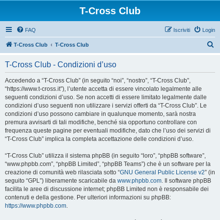
T-Cross Club
FAQ
Iscriviti
Login
C
T-Cross Club
T-Cross Club
e
T-Cross Club - Condizioni d’uso
r
c
Accedendo a “T-Cross Club” (in seguito “noi”, “nostro”, “T-Cross Club”,
“https://www.t-cross.it”), l’utente accetta di essere vincolato legalmente alle
a
seguenti condizioni d’uso. Se non accetti di essere limitato legalmente dalle
condizioni d’uso seguenti non utilizzare i servizi offerti da “T-Cross Club”. Le
condizioni d’uso possono cambiare in qualunque momento, sarà nostra
premura avvisarti di tali modifiche, benché sia opportuno controllare con
frequenza queste pagine per eventuali modifiche, dato che l’uso dei servizi di
“T-Cross Club” implica la completa accettazione delle condizioni d’uso.
“T-Cross Club” utilizza il sistema phpBB (in seguito “loro”, “phpBB software”,
“www.phpbb.com”, “phpBB Limited”, “phpBB Teams”) che è un software per la
creazione di comunità web rilasciata sotto “
GNU General Public License v2
” (in
seguito “GPL”) liberamente scaricabile da
www.phpbb.com
. Il software phpBB
facilita le aree di discussione internet; phpBB Limited non è responsabile dei
contenuti e della gestione. Per ulteriori informazioni su phpBB:
https://www.phpbb.com
.