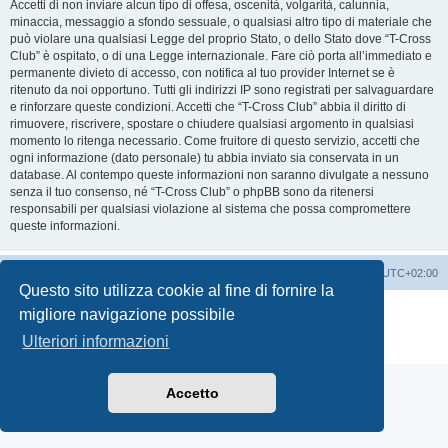
Accetti di non inviare alcun tipo di offesa, oscenità, volgarità, calunnia,
minaccia, messaggio a sfondo sessuale, o qualsiasi altro tipo di materiale che
può violare una qualsiasi Legge del proprio Stato, o dello Stato dove “T-Cross
Club” è ospitato, o di una Legge internazionale. Fare ciò porta all’immediato e
permanente divieto di accesso, con notifica al tuo provider Internet se è
ritenuto da noi opportuno. Tutti gli indirizzi IP sono registrati per salvaguardare
e rinforzare queste condizioni. Accetti che “T-Cross Club” abbia il diritto di
rimuovere, riscrivere, spostare o chiudere qualsiasi argomento in qualsiasi
momento lo ritenga necessario. Come fruitore di questo servizio, accetti che
ogni informazione (dato personale) tu abbia inviato sia conservata in un
database. Al contempo queste informazioni non saranno divulgate a nessuno
senza il tuo consenso, né “T-Cross Club” o phpBB sono da ritenersi
responsabili per qualsiasi violazione al sistema che possa compromettere
queste informazioni.
T-Cross Club
T-Cross Club
Tutti gli orari sono
UTC+02:00
Questo sito utilizza cookie al fine di fornire la
Creato da
phpBB
® Forum Software © phpBB Limited
migliore navigazione possibile
Traduzione Italiana
phpBB-Italia.it
Ulteriori informazioni
Privacy
|
Condizioni
Accetto