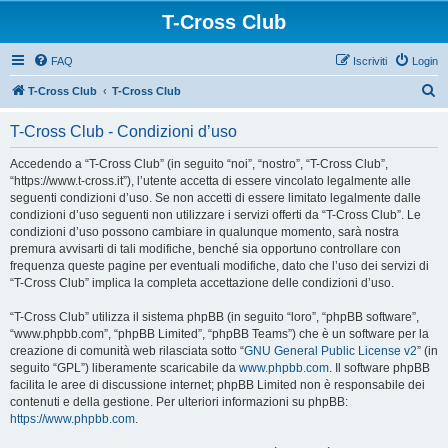
T-Cross Club
FAQ
Iscriviti
Login
C
T-Cross Club
T-Cross Club
e
T-Cross Club - Condizioni d’uso
r
c
Accedendo a “T-Cross Club” (in seguito “noi”, “nostro”, “T-Cross Club”,
“https://www.t-cross.it”), l’utente accetta di essere vincolato legalmente alle
a
seguenti condizioni d’uso. Se non accetti di essere limitato legalmente dalle
condizioni d’uso seguenti non utilizzare i servizi offerti da “T-Cross Club”. Le
condizioni d’uso possono cambiare in qualunque momento, sarà nostra
premura avvisarti di tali modifiche, benché sia opportuno controllare con
frequenza queste pagine per eventuali modifiche, dato che l’uso dei servizi di
“T-Cross Club” implica la completa accettazione delle condizioni d’uso.
“T-Cross Club” utilizza il sistema phpBB (in seguito “loro”, “phpBB software”,
“www.phpbb.com”, “phpBB Limited”, “phpBB Teams”) che è un software per la
creazione di comunità web rilasciata sotto “
GNU General Public License v2
” (in
seguito “GPL”) liberamente scaricabile da
www.phpbb.com
. Il software phpBB
facilita le aree di discussione internet; phpBB Limited non è responsabile dei
contenuti e della gestione. Per ulteriori informazioni su phpBB:
https://www.phpbb.com
.