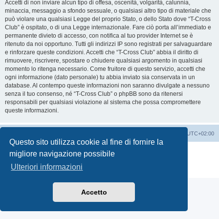
Accetti di non inviare alcun tipo di offesa, oscenità, volgarità, calunnia,
minaccia, messaggio a sfondo sessuale, o qualsiasi altro tipo di materiale che
può violare una qualsiasi Legge del proprio Stato, o dello Stato dove “T-Cross
Club” è ospitato, o di una Legge internazionale. Fare ciò porta all’immediato e
permanente divieto di accesso, con notifica al tuo provider Internet se è
ritenuto da noi opportuno. Tutti gli indirizzi IP sono registrati per salvaguardare
e rinforzare queste condizioni. Accetti che “T-Cross Club” abbia il diritto di
rimuovere, riscrivere, spostare o chiudere qualsiasi argomento in qualsiasi
momento lo ritenga necessario. Come fruitore di questo servizio, accetti che
ogni informazione (dato personale) tu abbia inviato sia conservata in un
database. Al contempo queste informazioni non saranno divulgate a nessuno
senza il tuo consenso, né “T-Cross Club” o phpBB sono da ritenersi
responsabili per qualsiasi violazione al sistema che possa compromettere
queste informazioni.
T-Cross Club
T-Cross Club
Tutti gli orari sono
UTC+02:00
Questo sito utilizza cookie al fine di fornire la
Creato da
phpBB
® Forum Software © phpBB Limited
migliore navigazione possibile
Traduzione Italiana
phpBB-Italia.it
Ulteriori informazioni
Privacy
|
Condizioni
Accetto