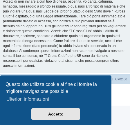
Accetti di non inviare alcun tipo di offesa, oscenità, volgarità, calunnia,
minaccia, messaggio a sfondo sessuale, o qualsiasi altro tipo di materiale che
può violare una qualsiasi Legge del proprio Stato, o dello Stato dove “T-Cross
Club” è ospitato, o di una Legge internazionale. Fare ciò porta all’immediato e
permanente divieto di accesso, con notifica al tuo provider Internet se è
ritenuto da noi opportuno. Tutti gli indirizzi IP sono registrati per salvaguardare
e rinforzare queste condizioni. Accetti che “T-Cross Club” abbia il diritto di
rimuovere, riscrivere, spostare o chiudere qualsiasi argomento in qualsiasi
momento lo ritenga necessario. Come fruitore di questo servizio, accetti che
ogni informazione (dato personale) tu abbia inviato sia conservata in un
database. Al contempo queste informazioni non saranno divulgate a nessuno
senza il tuo consenso, né “T-Cross Club” o phpBB sono da ritenersi
responsabili per qualsiasi violazione al sistema che possa compromettere
queste informazioni.
T-Cross Club
T-Cross Club
Tutti gli orari sono
UTC+02:00
Questo sito utilizza cookie al fine di fornire la
Creato da
phpBB
® Forum Software © phpBB Limited
migliore navigazione possibile
Traduzione Italiana
phpBB-Italia.it
Ulteriori informazioni
Privacy
|
Condizioni
Accetto