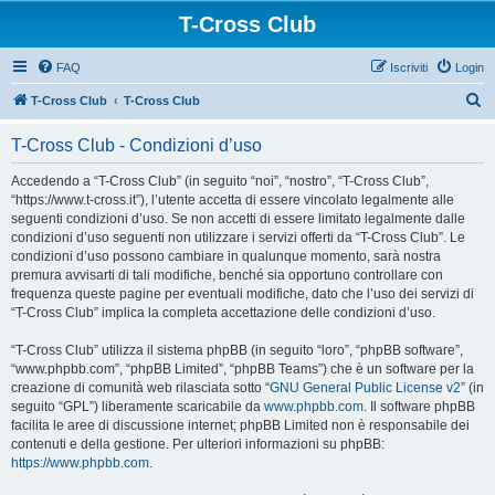
T-Cross Club
FAQ
Iscriviti
Login
C
T-Cross Club
T-Cross Club
e
T-Cross Club - Condizioni d’uso
r
c
Accedendo a “T-Cross Club” (in seguito “noi”, “nostro”, “T-Cross Club”,
“https://www.t-cross.it”), l’utente accetta di essere vincolato legalmente alle
a
seguenti condizioni d’uso. Se non accetti di essere limitato legalmente dalle
condizioni d’uso seguenti non utilizzare i servizi offerti da “T-Cross Club”. Le
condizioni d’uso possono cambiare in qualunque momento, sarà nostra
premura avvisarti di tali modifiche, benché sia opportuno controllare con
frequenza queste pagine per eventuali modifiche, dato che l’uso dei servizi di
“T-Cross Club” implica la completa accettazione delle condizioni d’uso.
“T-Cross Club” utilizza il sistema phpBB (in seguito “loro”, “phpBB software”,
“www.phpbb.com”, “phpBB Limited”, “phpBB Teams”) che è un software per la
creazione di comunità web rilasciata sotto “
GNU General Public License v2
” (in
seguito “GPL”) liberamente scaricabile da
www.phpbb.com
. Il software phpBB
facilita le aree di discussione internet; phpBB Limited non è responsabile dei
contenuti e della gestione. Per ulteriori informazioni su phpBB:
https://www.phpbb.com
.